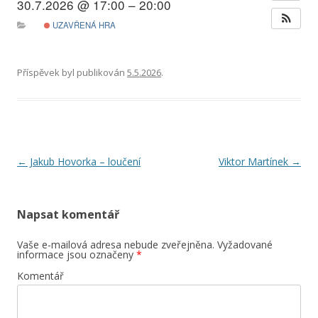
30.7.2026 @ 17:00 – 20:00
UZAVŘENÁ HRA
Příspěvek byl publikován
5.5.2026
.
Navigace
←
Jakub Hovorka – loučení
Viktor Martínek
→
pro
příspěvky
Napsat komentář
Vaše e-mailová adresa nebude zveřejněna.
Vyžadované
informace jsou označeny
*
Komentář