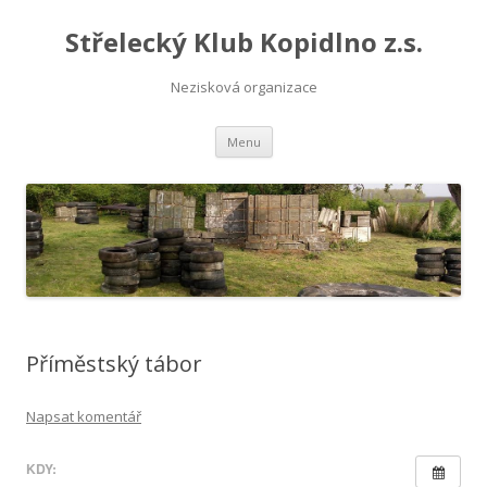
Střelecký Klub Kopidlno z.s.
Nezisková organizace
Přejít
Menu
k
obsahu
webu
Příměstský tábor
Napsat komentář
KDY: