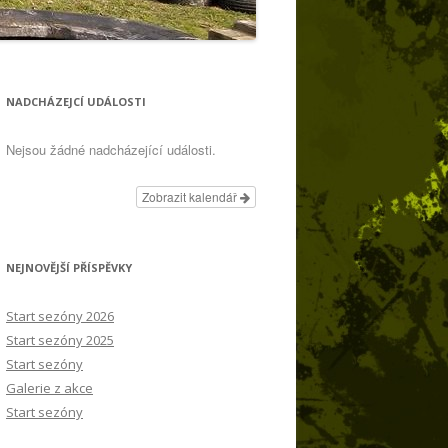
TEAM TERRORSQUAD
NADCHÁZEJCÍ UDÁLOSTI
Nejsou žádné nadcházející události.
Zobrazit kalendář
NEJNOVĚJŠÍ PŘÍSPĚVKY
Start sezóny 2026
Start sezóny 2025
Start sezóny
Galerie z akce
Start sezóny