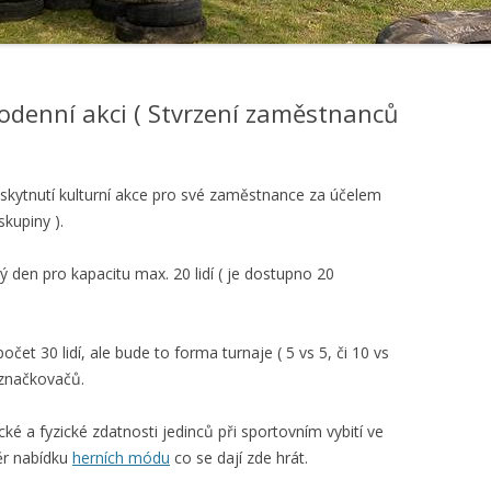
EZPEČNOSTNÍ PODMÍNKY A
HOVÁNÍ NA HŘIŠTI ( AIRSOFT )
lodenní akci ( Stvrzení zaměstnanců
ytnutí kulturní akce pro své zaměstnance za účelem
skupiny ).
ý den pro kapacitu max. 20 lidí ( je dostupno 20
čet 30 lidí, ale bude to forma turnaje ( 5 vs 5, či 10 vs
s značkovačů.
é a fyzické zdatnosti jedinců při sportovním vybití ve
běr nabídku
herních módu
co se dají zde hrát.