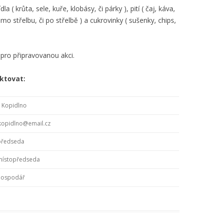
 ( krůta, sele, kuře, klobásy, či párky ), pití ( čaj, káva,
o střelbu, či po střelbě ) a cukrovinky ( sušenky, chips,
pro připravovanou akci.
aktovat:
b Kopidlno
bkopidlno@email.cz
předseda
místopředseda
hospodář