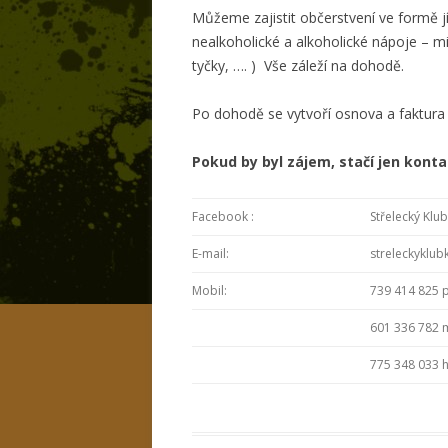
Můžeme zajistit občerstvení ve formě jídla
nealkoholické a alkoholické nápoje – mim
tyčky, …. ) Vše záleží na dohodě.
Po dohodě se vytvoří osnova a faktura 
Pokud by byl zájem, stačí jen kont
Facebook :
Střelecký Klu
E-mail:
streleckyklu
Mobil:
739 414 825 
601 336 782 
775 348 033 