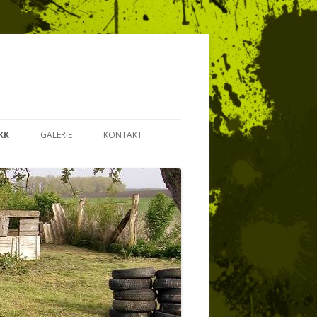
KK
GALERIE
KONTAKT
ZA SLUŽBY
TABULKA – AIRSOFT LIGA
VÉ POUKÁZY
A MOBILNÍ STŘELNICE SKK
KA PRO FIRMY NA
TEAM KOVO S.W.A.T. LIBÁŇ
NNÍ AKCI ( STVRZENÍ
TEAM SG-Z5
TNANCŮ )
TEAM STAR GIRLS