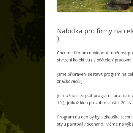
B
C
Nabídka pro firmy na ce
)
Chceme firmám nabídnout možnost posk
stvrzení kolektivu ( s přátelení pracovní 
Jsme připraveni sestavit program na cel
značkovačů )
Je možnost zajistit program i pro max. po
10 ), jelikož klub prozatím vlastní 20 k
Program na den by byla zkouška technick
stylu paintball / scenario. Máme na vý