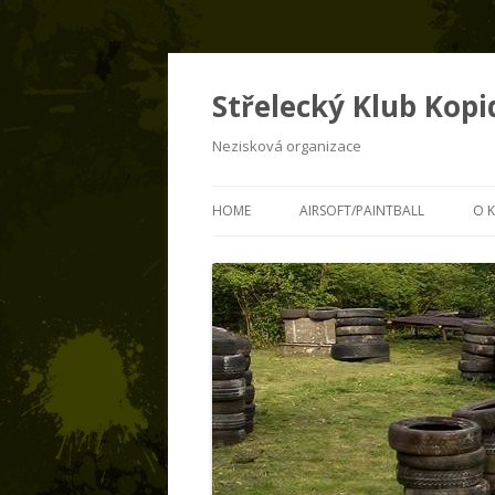
Střelecký Klub Kopid
Nezisková organizace
HOME
AIRSOFT/PAINTBALL
O 
AIRSOFT
S
PAINTBALL
Č
K
H
K
B
S