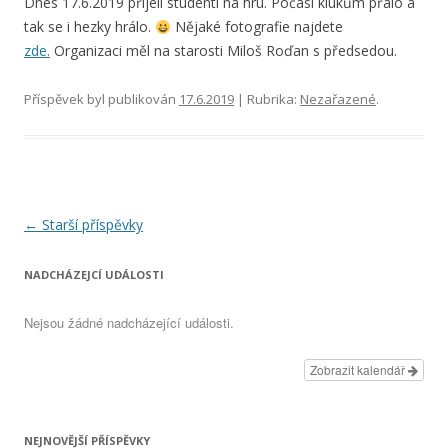
Dnes 17.6.2019 přijeli studenti na hru. Počasí klukům přálo a
tak se i hezky hrálo.
Nějaké fotografie najdete
zde.
Organizaci měl na starosti Miloš Roďan s předsedou.
Příspěvek byl publikován
17.6.2019
| Rubrika:
Nezařazené
.
Navigace
←
Starší příspěvky
pro
NADCHÁZEJCÍ UDÁLOSTI
příspěvky
Nejsou žádné nadcházející události.
Zobrazit kalendář
NEJNOVĚJŠÍ PŘÍSPĚVKY