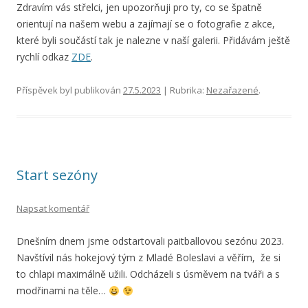
Zdravím vás střelci, jen upozorňuji pro ty, co se špatně
orientují na našem webu a zajímají se o fotografie z akce,
které byli součástí tak je nalezne v naší galerii. Přidávám ještě
rychlí odkaz
ZDE
.
Příspěvek byl publikován
27.5.2023
| Rubrika:
Nezařazené
.
Start sezóny
Napsat komentář
Dnešním dnem jsme odstartovali paitballovou sezónu 2023.
Navštívil nás hokejový tým z Mladé Boleslavi a věřím, že si
to chlapi maximálně užili. Odcházeli s úsměvem na tváři a s
modřinami na těle…