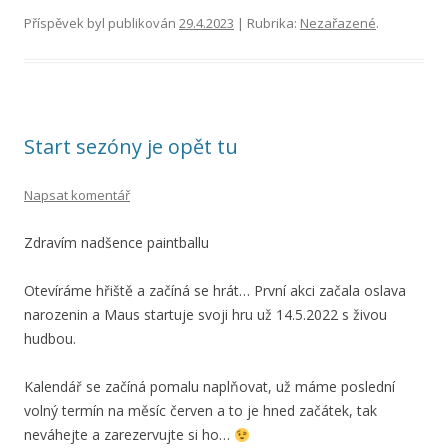
Příspěvek byl publikován
29.4.2023
| Rubrika:
Nezařazené
.
Start sezóny je opět tu
Napsat komentář
Zdravím nadšence paintballu
Otevíráme hřiště a začíná se hrát… První akci začala oslava
narozenin a Maus startuje svoji hru už 14.5.2022 s živou
hudbou.
Kalendář se začíná pomalu naplňovat, už máme poslední
volný termín na měsíc červen a to je hned začátek, tak
neváhejte a zarezervujte si ho…