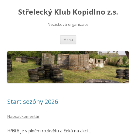
Střelecký Klub Kopidlno z.s.
Nezisková organizace
Přejít
Menu
k
obsahu
webu
Start sezóny 2026
Napsat komentář
Hřiště je v plném rozkvětu a čeká na akci…