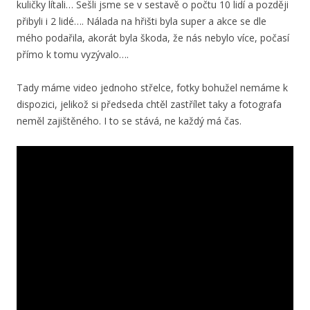
kuličky lítali… Sešli jsme se v sestavě o počtu 10 lidí a později
přibyli i 2 lidé…. Nálada na hřišti byla super a akce se dle
mého podařila, akorát byla škoda, že nás nebylo více, počasí
přímo k tomu vyzývalo….
Tady máme video jednoho střelce, fotky bohužel nemáme k
dispozici, jelikož si předseda chtěl zastřílet taky a fotografa
neměl zajištěného. I to se stává, ne každý má čas.