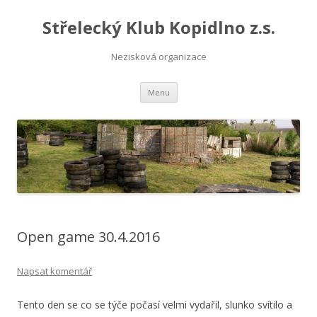
Střelecký Klub Kopidlno z.s.
Nezisková organizace
Přejít
Menu
k
obsahu
webu
Open game 30.4.2016
Napsat komentář
Tento den se co se týče počasí velmi vydařil, slunko svítilo a