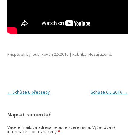
Příspěvek byl publikován
2.5.2016
| Rubrika:
Nezařazené
.
Navigace
←
Schůze u předsedy
Schůze 6.5.2016
→
pro
příspěvky
Napsat komentář
Vaše e-mailová adresa nebude zveřejněna.
Vyžadované
informace jsou označeny
*