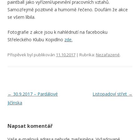
paintball jako vyřízení/upevnění pracovních vztahů.
Samozřejmě pozitivně a humorně řečeno. Doufám že akce
se všem líbila.
Fotografie z akce jsou k nahlédnutí na facebooku
Střeleckého Klubu Kopidlno
zde.
Příspěvek byl publikován
11.10.2017
| Rubrika:
Nezařazené
.
Navigace
←
30.9.2017 – Pardálové
Listopadoví střet
→
pro
Jičínska
příspěvky
Napsat komentář
Vaše e-mailová adresa nebude zveřejněna.
Vyžadované